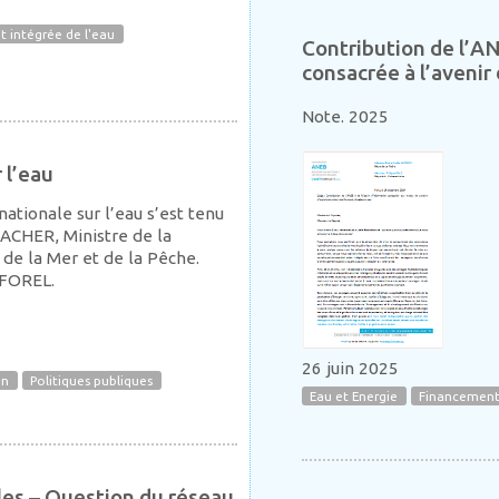
t intégrée de l'eau
Contribution de l’AN
consacrée à l’avenir
Note. 2025
 l’eau
ationale sur l’eau s’est tenu
ACHER, Ministre de la
, de la Mer et de la Pêche.
 FOREL.
26 juin 2025
on
Politiques publiques
Eau et Energie
Financements
es – Question du réseau