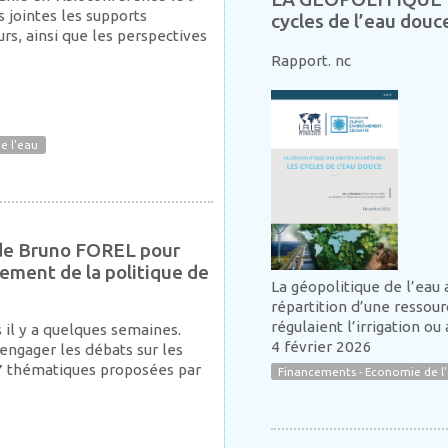
 jointes les supports
cycles de l’eau douce
urs, ainsi que les perspectives
Rapport. nc
e l'eau
o de Bruno FOREL pour
ncement de la politique de
La géopolitique de l’eau
répartition d’une ressour
régulaient l’irrigation ou
s il y a quelques semaines.
4 février 2026
engager les débats sur les
7 thématiques proposées par
Financements - Economie de l