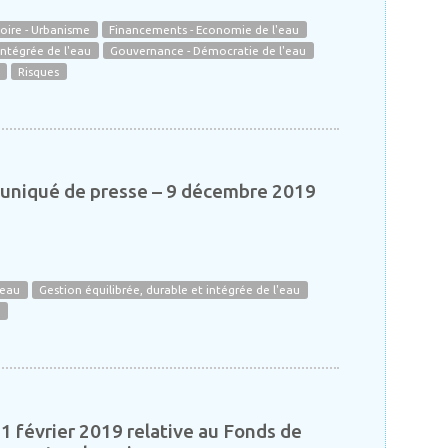
oire - Urbanisme
Financements - Economie de l'eau
intégrée de l'eau
Gouvernance - Démocratie de l'eau
Risques
uniqué de presse – 9 décembre 2019
'eau
Gestion équilibrée, durable et intégrée de l'eau
s
1 février 2019 relative au Fonds de