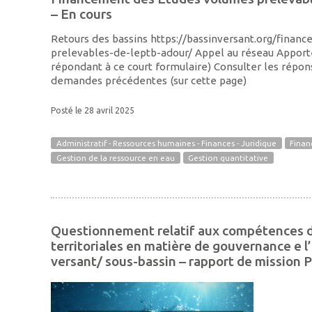
– En cours
Retours des bassins https://bassinversant.org/fina
prelevables-de-leptb-adour/ Appel au réseau Apport
répondant à ce court formulaire) Consulter les répon
demandes précédentes (sur cette page)
Posté le 28 avril 2025
Administratif - Ressources humaines - Finances - Juridique
Finan
Gestion de la ressource en eau
Gestion quantitative
Questionnement relatif aux compétences de
territoriales en matière de gouvernance e l’
versant/ sous-bassin – rapport de mission