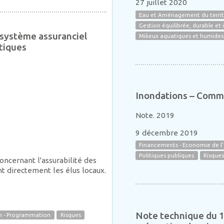
27 juillet 2020
Eau et Aménagement du territ
Gestion équilibrée, durable et 
e système assuranciel
Milieux aquatiques et humides
atiques
Inondations – Comm
Note. 2019
9 décembre 2019
Financements - Economie de l
Politiques publiques
Risque
ncernant l'assurabilité des
t directement les élus locaux.
Note technique du 1
on - Programmation
Risques