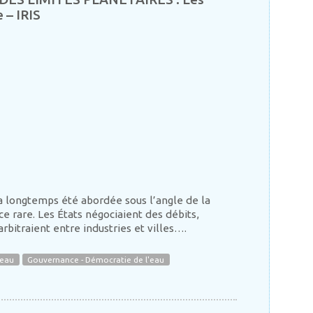
 – IRIS
 a longtemps été abordée sous l’angle de la
ce rare. Les États négociaient des débits,
 arbitraient entre industries et villes….
'eau
Gouvernance - Démocratie de l'eau