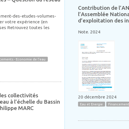
Contribution de l’AN
l’Assemblée Nationa
ncement-des-etudes-volumes-
d’exploitation des i
er votre expérience (en
ses Retrouvez toutes les
Note. 2024
cements - Economie de l'eau
s collectivités
20 décembre 2024
eau à l’échelle du Bassin
Eau et Energie
Financements
 Philippe MARC