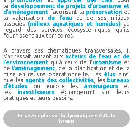
le
développement de projets d’urbanisme et
d’aménagement
favorisant la
préservation
et
la valorisation
de l’eau
et de ses milieux
associés
(milieux aquatiques et humides)
au
regard des services écosystémiques qu’ils
fournissent aux territoires.
A travers ses thématiques transversales, il
s’adressait autant aux
acteurs de l’eau et de
l’environnement
qu’à ceux de l’
urbanisme
et
de
l’aménagement
, de la planification et de la
mise en œuvre opérationnelle. Les
élus
ainsi
que les
agents des collectivités
, les
bureaux
d’études
ou encore les
aménageurs
et
les
investisseurs
échangeront sur leurs
pratiques et leurs besoins.
En savoir plus sur la dynamique E.A.U. de
l’ANEB