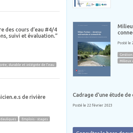
Milieu
re des cours d’eau #4/4
connec
ns, suivi et évaluation.”
Posté le 
Gestion 
Milieux
brée, durable et intégrée de l'eau
Cadrage d’une étude de
ien.e.s de rivière
Posté le 22 février 2023
ydauliques
Emplois - stages