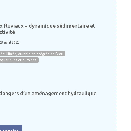
x fluviaux – dynamique sédimentaire et
tivité
28 avril 2023
équilibrée, durable et intégrée de l'eau
 aquatiques et humides
 dangers d’un aménagement hydraulique