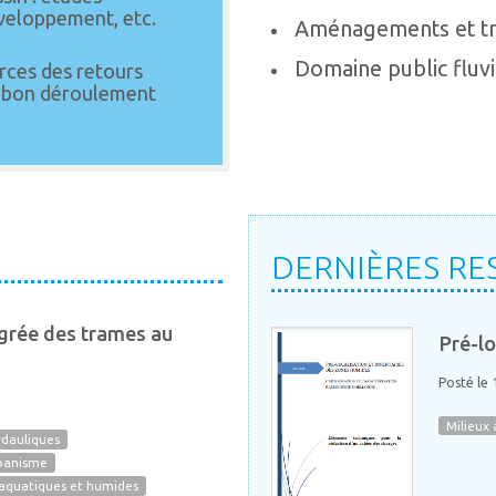
éveloppement, etc.
Aménagements et t
Domaine public fluvi
rces des retours
u bon déroulement
DERNIÈRES RE
égrée des trames au
Pré-lo
Posté le
Milieux
ydauliques
rbanisme
 aquatiques et humides