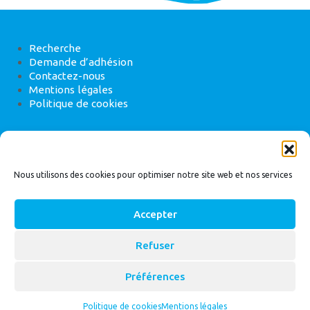
Recherche
Demande d’adhésion
Contactez-nous
Mentions légales
Politique de cookies
ANEB
22 rue de Madrid, 75008 Paris
Nous utilisons des cookies pour optimiser notre site web et nos services
Accepter
Refuser
© 2026
Bassin Versant
|
ANEB
Préférences
Politique de cookies
Mentions légales