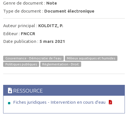
Genre de document :
Note
Type de document :
Document électronique
Auteur principal :
KOLDITZ, P.
Editeur :
FNCCR
Date publication :
5 mars 2021
Gouvernance - Démocratie de l'eau
Milieux aquatiques et humides
Politiques publiques
Règlementation - Droit
RESSOURCE
Fiches juridiques - Intervention en cours d'eau