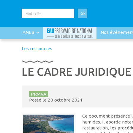
ok
ANEB
Nos événemen
Les ressources
LE CADRE JURIDIQUE
PRMVA
Posté le
20 octobre 2021
Ce document présente le
humides. Il aborde nota
restauration, les procé