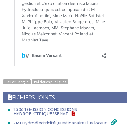
Eau et Energie
Politiques publiques
FICHIERS JOINTS
250619MISSION CONCESSIONS
HYDROELCTRIQUESSENAT
7MI HydroélectricitéQuestionnaireElus locaux