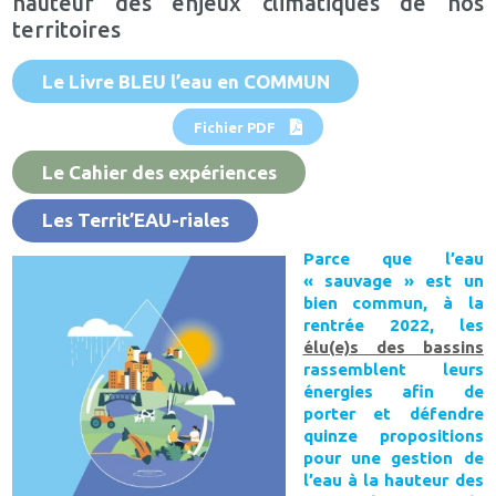
hauteur des enjeux climatiques de nos
territoires
Le Livre BLEU l’eau en COMMUN
Fichier PDF
Le Cahier des expériences
Les Territ’EAU-riales
Parce que l’eau
« sauvage » est un
bien commun, à la
rentrée 2022, les
élu(e)s des bassins
rassemblent leurs
énergies afin de
porter et défendre
quinze propositions
pour une gestion de
l’eau à la hauteur des