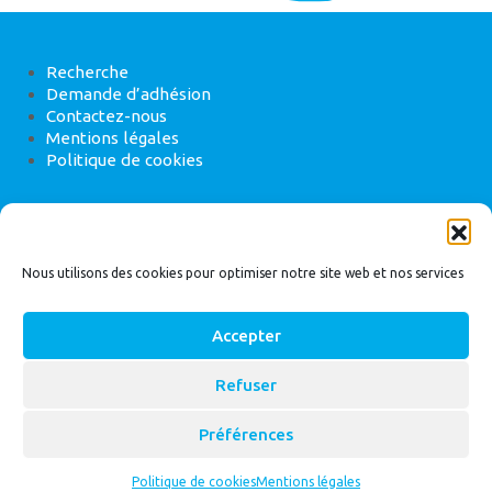
Recherche
Demande d’adhésion
Contactez-nous
Mentions légales
Politique de cookies
ANEB
22 rue de Madrid, 75008 Paris
Nous utilisons des cookies pour optimiser notre site web et nos services
Accepter
Refuser
© 2026
Bassin Versant
|
ANEB
Préférences
Politique de cookies
Mentions légales