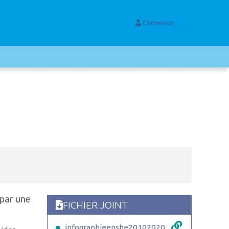
Connexion
 par une
FICHIER JOINT
infographieenshe20102020