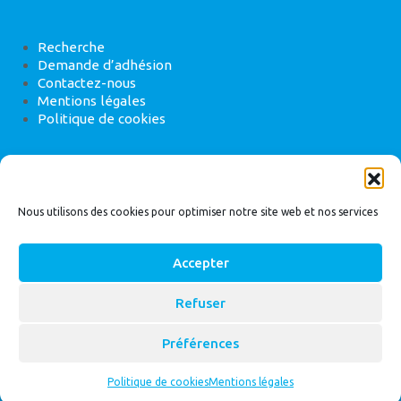
Recherche
Demande d’adhésion
Contactez-nous
Mentions légales
Politique de cookies
ANEB
22 rue de Madrid, 75008 Paris
Nous utilisons des cookies pour optimiser notre site web et nos services
Accepter
Refuser
© 2026
Bassin Versant
|
ANEB
Préférences
Politique de cookies
Mentions légales