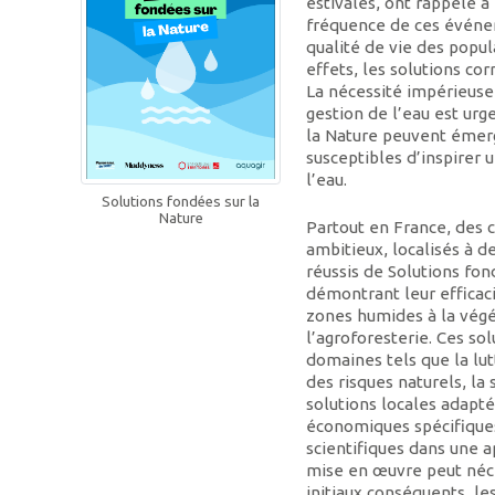
estivales, ont rappelé à 
fréquence de ces événem
qualité de vie des popul
effets, les solutions co
La nécessité impérieuse
gestion de l’eau est urg
la Nature peuvent émer
susceptibles d’inspirer 
l’eau.
Solutions fondées sur la
Nature
Partout en France, des c
ambitieux, localisés à d
réussis de Solutions fon
démontrant leur efficaci
zones humides à la végé
l’agroforesterie. Ces so
domaines tels que la lu
des risques naturels, la 
solutions locales adapté
économiques spécifiques,
scientifiques dans une a
mise en œuvre peut néc
initiaux conséquents, le