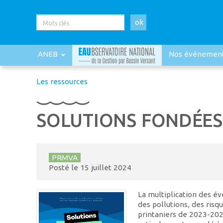
ok
ANEB
Nos événemen
Les ressources
SOLUTIONS FONDÉES
PRMVA
Posté le
15 juillet 2024
La multiplication des é
des pollutions, des risq
printaniers de 2023-202