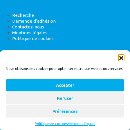
Recherche
Demande d’adhésion
Contactez-nous
Mentions légales
Politique de cookies
ANEB
22 rue de Madrid, 75008 Paris
Nous utilisons des cookies pour optimiser notre site web et nos services
Accepter
Refuser
© 2026
Bassin Versant
|
ANEB
Préférences
Politique de cookies
Mentions légales