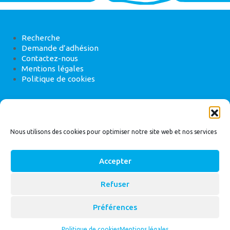
Recherche
Demande d’adhésion
Contactez-nous
Mentions légales
Politique de cookies
ANEB
22 rue de Madrid, 75008 Paris
Nous utilisons des cookies pour optimiser notre site web et nos services
Accepter
Refuser
© 2026
Bassin Versant
|
ANEB
Préférences
Politique de cookies
Mentions légales