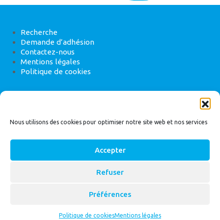
Recherche
Demande d’adhésion
Contactez-nous
Mentions légales
Politique de cookies
ANEB
22 rue de Madrid, 75008 Paris
Nous utilisons des cookies pour optimiser notre site web et nos services
Accepter
Refuser
© 2026
Bassin Versant
|
ANEB
Préférences
Politique de cookies
Mentions légales