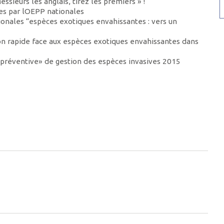
ssieurs les anglais, tirez les premiers » !
ées par lOEPP nationales
ionales “espèces exotiques envahissantes : vers un
ion rapide face aux espèces exotiques envahissantes dans
e préventive» de gestion des espèces invasives 2015