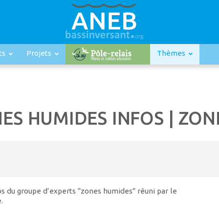
ts
Projets
Thèmes
ONES HUMIDES INFOS | ZO
os du groupe d’experts “zones humides” réuni par le
.