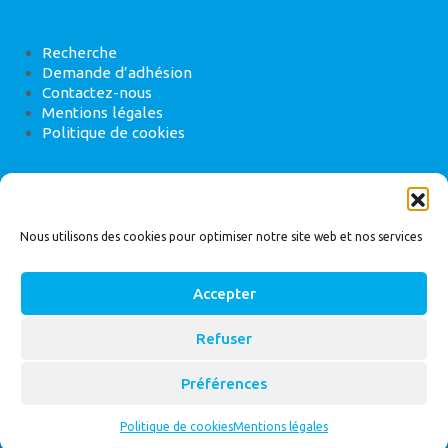
Recherche
Demande d’adhésion
Contactez-nous
Mentions légales
Politique de cookies
ANEB
22 rue de Madrid, 75008 Paris
Nous utilisons des cookies pour optimiser notre site web et nos services
Accepter
Refuser
© 2026
Bassin Versant
|
ANEB
Préférences
Politique de cookies
Mentions légales