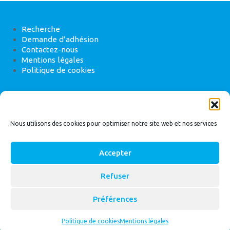
Recherche
Demande d’adhésion
Contactez-nous
Mentions légales
Politique de cookies
ANEB
22 rue de Madrid, 75008 Paris
Nous utilisons des cookies pour optimiser notre site web et nos services
Accepter
Refuser
© 2026
Bassin Versant
|
ANEB
Préférences
Politique de cookies
Mentions légales