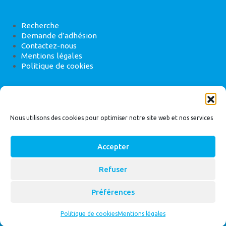
Recherche
Demande d’adhésion
Contactez-nous
Mentions légales
Politique de cookies
ANEB
22 rue de Madrid, 75008 Paris
Nous utilisons des cookies pour optimiser notre site web et nos services
Accepter
Refuser
© 2026
Bassin Versant
|
ANEB
Préférences
Politique de cookies
Mentions légales