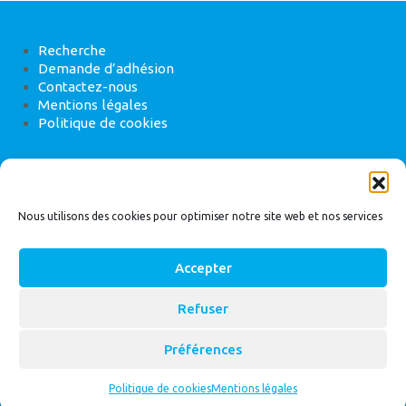
Recherche
Demande d’adhésion
Contactez-nous
Mentions légales
Politique de cookies
ANEB
22 rue de Madrid, 75008 Paris
Nous utilisons des cookies pour optimiser notre site web et nos services
Accepter
Refuser
© 2026
Bassin Versant
|
ANEB
Préférences
Politique de cookies
Mentions légales