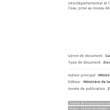
interdépartemental et l
l’eau, prise au niveau d
Genre de document :
Gu
Type de document :
Doc
Auteur principal :
Minist
Editeur :
Ministère de l
Année de publication :
2
Gestion de la ressource en e
Risque - Gestion des étiages -