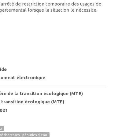
’arrêté de restriction temporaire des usages de
épartemental lorsque la situation le nécessite.
ide
ument électronique
ère de la transition écologique (MTE)
a transition écologique (MTE)
021
au
 sécheresses - pénuries d'eau