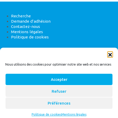
Recherche
Demande d’adhésion
Contactez-nous
Mentions légales
Politique de cookies
ANEB
22 rue de Madrid, 75008 Paris
Nous utilisons des cookies pour optimiser notre site web et nos services
Accepter
Refuser
© 2026
Bassin Versant
|
ANEB
Préférences
Politique de cookies
Mentions légales