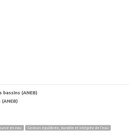
s bassins (ANEB)
s (ANEB)
source en eau
Gestion équilibrée, durable et intégrée de l'eau