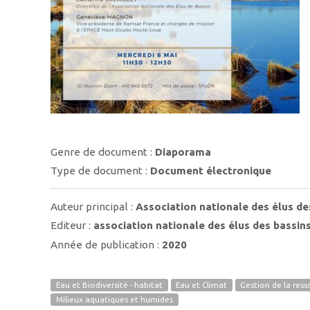
Genre de document :
Diaporama
Type de document :
Document électronique
Auteur principal :
Association nationale des élus de
Editeur :
association nationale des élus des bassin
Année de publication :
2020
Eau et Biodiversité - habitat
Eau et Climat
Gestion de la res
Milieux aquatiques et humides