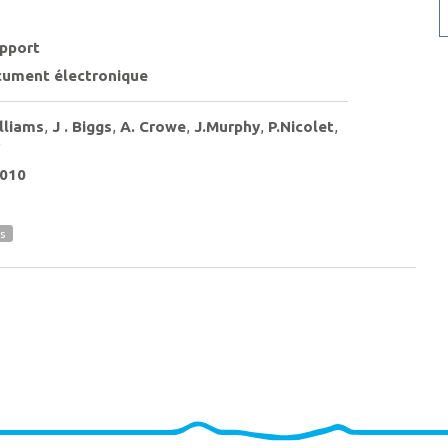
pport
ument électronique
lliams
,
J . Biggs
,
A. Crowe
,
J.Murphy
,
P.Nicolet
,
010
s