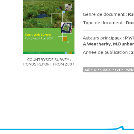
Genre de document :
Ra
Type de document :
Doc
Auteurs principaux :
P.Wi
A.Weatherby
,
M.Dunbar
Année de publication :
2
COUNTRYSIDE SURVEY :
PONDS REPORT FROM 2007
Milieux aquatiques et humide