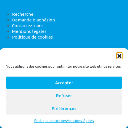
Recherche
Demande d’adhésion
Contactez-nous
Mentions légales
Politique de cookies
ANEB
22 rue de Madrid, 75008 Paris
Nous utilisons des cookies pour optimiser notre site web et nos services
Accepter
Refuser
© 2026
Bassin Versant
|
ANEB
Préférences
Politique de cookies
Mentions légales