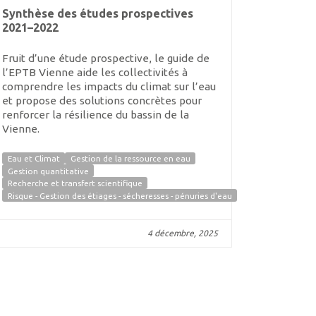
Synthèse des études prospectives
2021–2022
Fruit d’une étude prospective, le guide de
l’EPTB Vienne aide les collectivités à
comprendre les impacts du climat sur l’eau
et propose des solutions concrètes pour
renforcer la résilience du bassin de la
Vienne.
Eau et Climat
Gestion de la ressource en eau
Gestion quantitative
Recherche et transfert scientifique
Risque - Gestion des étiages - sécheresses - pénuries d'eau
4 décembre, 2025