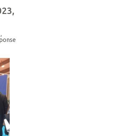
023,
,
éponse