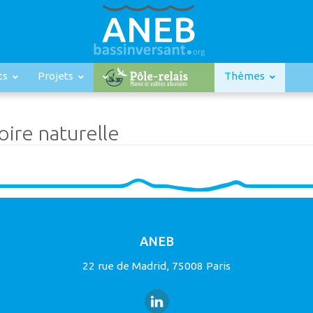
ts
Projets
Thèmes
ire naturelle
ANEB
22 rue de Madrid, 75008 Paris