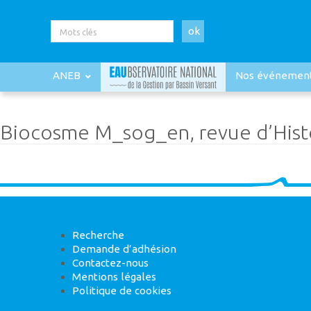
ok
ANEB
Nos événemen
Biocosme M_sog_en, revue d’Histo
Recherche
Demande d’adhésion
Contactez-nous
Mentions légales
Politique de cookies