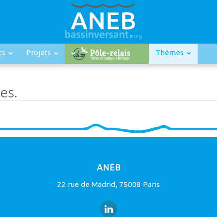
ts
Projets
Thèmes
es.
ANEB
22 rue de Madrid, 75008 Paris