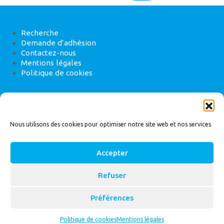
Recherche
Demande d’adhésion
Contactez-nous
Mentions légales
Politique de cookies
ANEB
22 rue de Madrid, 75008 Paris
Nous utilisons des cookies pour optimiser notre site web et nos services
Accepter
Refuser
© 2026
Bassin Versant
|
ANEB
Préférences
Politique de cookies
Mentions légales