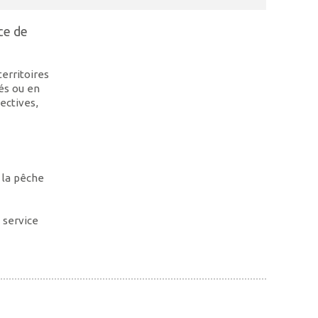
ce de
territoires
sés ou en
ectives,
 la pêche
 service