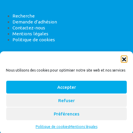
Recherche
Demande d’adhésion
Contactez-nous
Mentions légales
Politique de cookies
ANEB
22 rue de Madrid, 75008 Paris
Nous utilisons des cookies pour optimiser notre site web et nos services
Accepter
Refuser
© 2026
Bassin Versant
|
ANEB
Préférences
Politique de cookies
Mentions légales