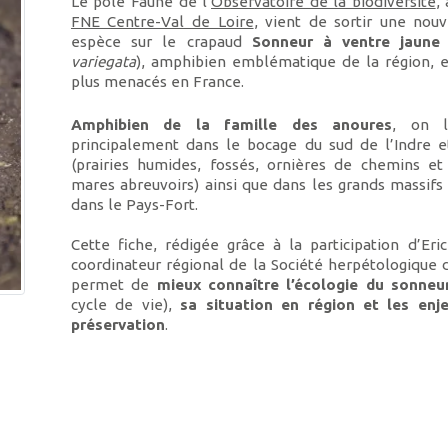
Le pôle Faune de l’
Observatoire de la biodiversité
,
FNE Centre-Val de Loire
, vient de sortir une nouv
espèce sur le crapaud
Sonneur à ventre jaune
variegata
), amphibien emblématique de la région, e
plus menacés en France.
Amphibien de la famille des anoures
, on l
principalement dans le bocage du sud de l’Indre 
(prairies humides, fossés, ornières de chemins e
mares abreuvoirs) ainsi que dans les grands massifs 
dans le Pays-Fort.
Cette fiche, rédigée grâce à la participation d’Eric
coordinateur régional de la Société herpétologique 
permet de
mieux connaître l’écologie du sonne
cycle de vie),
sa situation en région et les enj
préservation
.