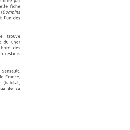
 animé par
elle fiche
(
Bombina
t l’un des
e trouve
et du Cher
t bord des
forestiers
 Sansault,
de France,
ur
(habitat,
eux de sa