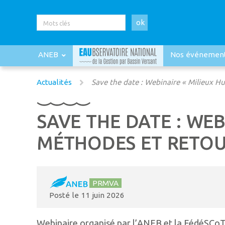
ok
ANEB
Nos événemen
Actualités
Save the date : Webinaire « Milieux H
SAVE THE DATE : WEB
MÉTHODES ET RETOU
PRMVA
Posté le
11 juin 2026
Webinaire organisé par l’ANEB et la FédéSCoT