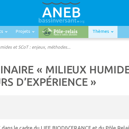
ts
Projets
Thèmes
umides et SCoT : enjeux, méthodes...
INAIRE « MILIEUX HUMIDE
RS D’EXPÉRIENCE »
 dans le cadre du LIFE BIODIV’FRANCE et du Pôle Rela