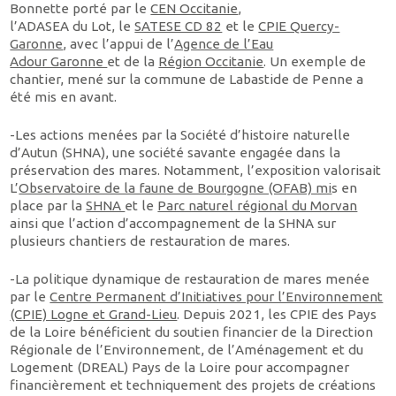
Bonnette porté par le
CEN Occitanie
,
l’ADASEA du Lot, le
SATESE CD 82
et le
CPIE Quercy-
Garonne
, avec l’appui de l’
Agence de l’Eau
Adour Garonne
et de la
Région Occitanie
. Un exemple de
chantier, mené sur la commune de Labastide de Penne a
été mis en avant.
-Les actions menées par la Société d’histoire naturelle
d’Autun (SHNA), une société savante engagée dans la
préservation des mares. Notamment, l’exposition valorisait
L’
Observatoire de la faune de Bourgogne (OFAB) mi
s en
place par la
SHNA
et le
Parc naturel régional du Morvan
ainsi que l’action d’accompagnement de la SHNA sur
plusieurs chantiers de restauration de mares.
-La politique dynamique de restauration de mares menée
par le
Centre Permanent d’Initiatives pour l’Environnement
(CPIE) Logne et Grand-Lieu
. Depuis 2021, les CPIE des Pays
de la Loire bénéficient du soutien financier de la Direction
Régionale de l’Environnement, de l’Aménagement et du
Logement (DREAL) Pays de la Loire pour accompagner
financièrement et techniquement des projets de créations