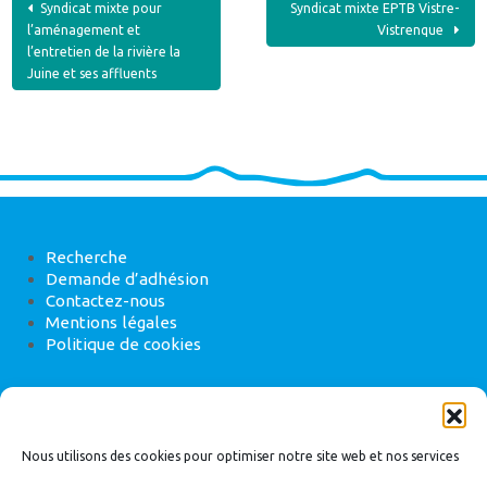
Navigation
Syndicat mixte pour
Syndicat mixte EPTB Vistre-
l’aménagement et
Vistrenque
de
l’entretien de la rivière la
Juine et ses affluents
l’article
Recherche
Demande d’adhésion
Contactez-nous
Mentions légales
Politique de cookies
ANEB
22 rue de Madrid, 75008 Paris
Nous utilisons des cookies pour optimiser notre site web et nos services