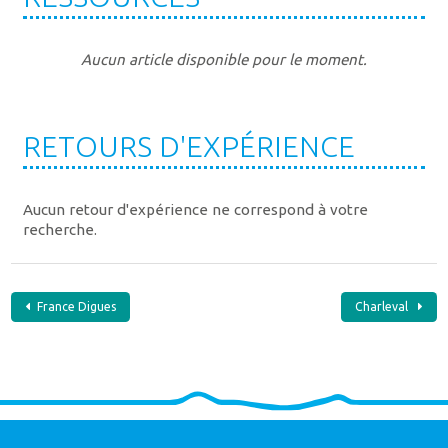
Aucun article disponible pour le moment.
RETOURS D'EXPÉRIENCE
Aucun retour d'expérience ne correspond à votre
recherche.
Navigation
France Digues
Charleval
de
l’article