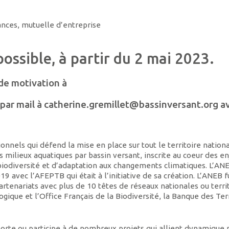
ances, mutuelle d’entreprise
ossible, à partir du 2 mai 2023.
 de motivation à
par mail à catherine.gremillet@bassinversant.org av
ionnels qui défend la mise en place sur tout le territoire nation
s milieux aquatiques par bassin versant, inscrite au coeur des e
biodiversité et d’adaptation aux changements climatiques. L’AN
19 avec l’AFEPTB qui était à l’initiative de sa création. L’ANEB 
partenariats avec plus de 10 têtes de réseaux nationales ou territ
ogique et l’Office Français de la Biodiversité, la Banque des Terr
 porte ou participe à de nombreux projets qui allient dynamique 