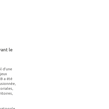
ant le
al d’une
njeux
EB a été
fusionnée,
oriales,
itoires,
nationale