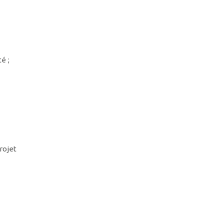
é ;
rojet