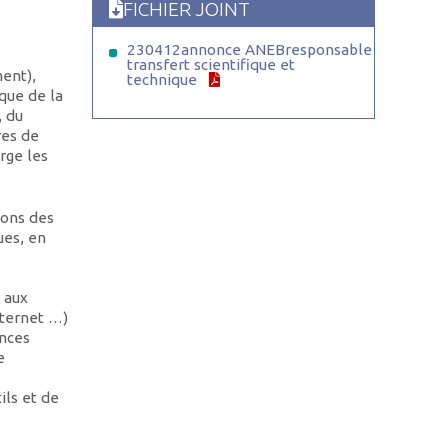
FICHIER JOINT
230412annonce ANEBresponsable
transfert scientifique et
ent),
technique
ique de la
, du
res de
rge les
ions des
ues, en
 aux
nternet …)
ances
e
ils et de