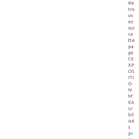
Re
tro
uv
ez
sur
ce
tte
pa
ge
l’E
XP
OS
ITI
O
N
M’
EA
U-
bil
isé
s
pr