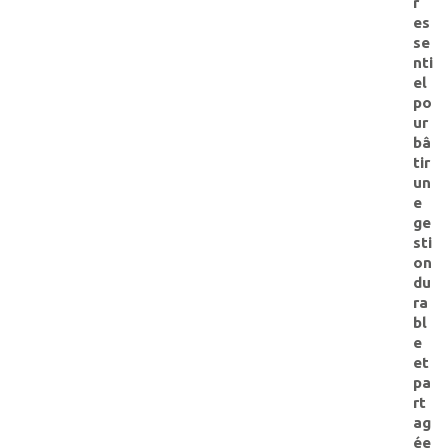
r
es
se
nti
el
po
ur
bâ
tir
un
e
ge
sti
on
du
ra
bl
e
et
pa
rt
ag
ée