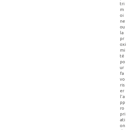
tri
m
oi
ne
ou
la
pr
oxi
mi
té
po
ur
fa
vo
ris
er
l’a
pp
ro
pri
ati
on