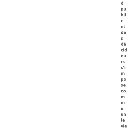
d
pu
bli
c
et
de
s
dé
cid
eu
rs
s’i
m
po
se
co
m
m
e
un
le
vie