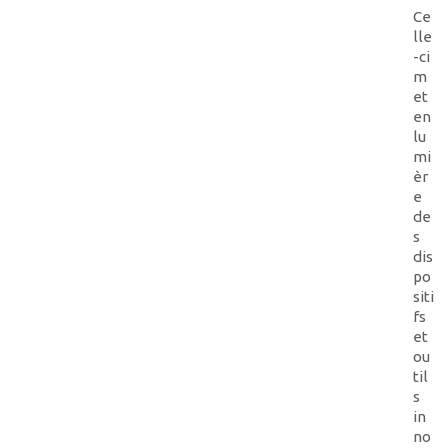
Ce
lle
-ci
m
et
en
lu
mi
èr
e
de
s
dis
po
siti
fs
et
ou
til
s
in
no