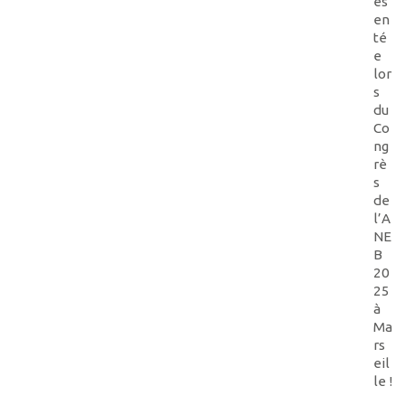
és
en
té
e
lor
s
du
Co
ng
rè
s
de
l’A
NE
B
20
25
à
Ma
rs
eil
le !