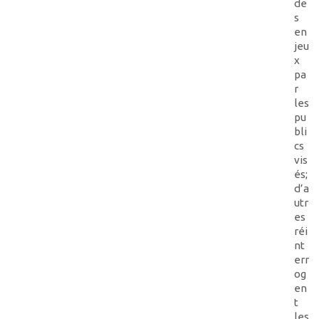
de
s
en
jeu
x
pa
r
les
pu
bli
cs
vis
és;
d’a
utr
es
réi
nt
err
og
en
t
les