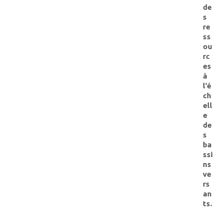
de
s
re
ss
ou
rc
es
à
l’é
ch
ell
e
de
s
ba
ssi
ns
ve
rs
an
ts.