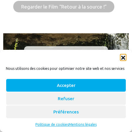
Regarder le Film “Retour à la source !”
Nous utilisons des cookies pour optimiser notre site web et nos services
Accepter
Refuser
« Eaux-vives » : un podcast pour
Préférences
découvrir nos rivières
Politique de cookies
Mentions légales
Ce podcast documentaire en quatre épisodes
invite à écouter et comprendre nos cours d’eau —