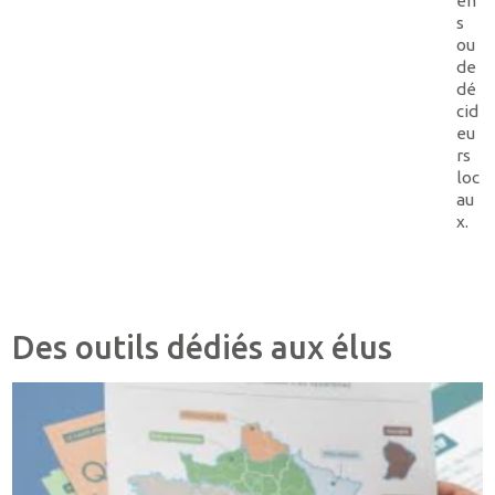
en
s
ou
de
dé
cid
eu
rs
loc
au
x.
Des outils dédiés aux élus