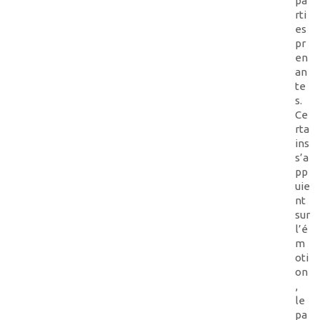
pa
rti
es
pr
en
an
te
s.
Ce
rta
ins
s’a
pp
uie
nt
sur
l’é
m
oti
on
,
le
pa