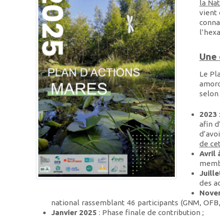
la Na
vient 
connai
l’hex
Une 
Le Pla
amor
selon 
2023
afin d
d’avoi
de ce
Avril 
membr
Juill
des ac
Nove
national rassemblant 46 participants (GNM, OFB, 
Janvier 2025
: Phase finale de contribution ;