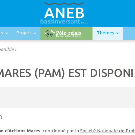
ts
Projets
Thèmes
onible !
ARES (PAM) EST DISPONI
0
an d’Actions Mares
, coordonné par la
Société Nationale de Pro