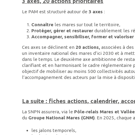
3 axes, 20 actions prioritaires
Le PAM est structuré autour de
3 axes
:
Connaître
les mares sur tout le territoire,
Protéger, gérer et restaurer
durablement les rés
Accompagner, sensibiliser, former et valoriser
Ces axes se déclinent en
20 actions,
associées à des 
un inventaire national des mares d’ici 2030 et à met
dans le temps. Le deuxième axe ambitionne de restaur
clarifiant et en harmonisant le cadre réglementaire po
objectif de mobiliser au moins 500 collectivités auto
l’accompagnement des acteurs par la mise à dispositi
La suite : fiches actions, calendrier, a
La SNPN assurera, via le
Pôle-relais Mares et Vallée
du
Groupe National Mares (GNM)
. En 2025, chaque a
les jalons temporels,