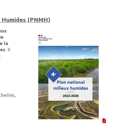
ux Humides (PNMH)
eux
ie
e la
des
. Il
t
chelles,