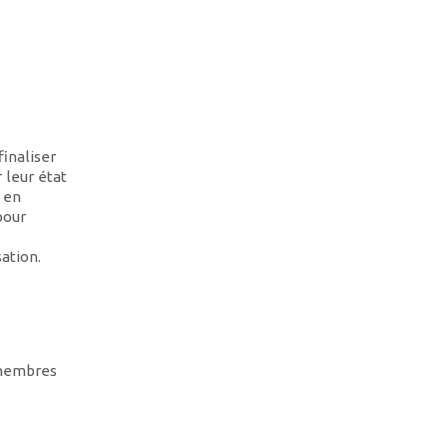
finaliser
 leur état
 en
pour
ation.
 membres