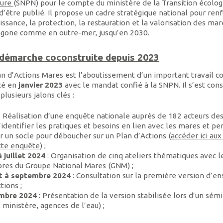
ture
(SNPN) pour le compte du ministère de la Transition écolog
d’être publié. Il propose un cadre stratégique national pour renf
ssance, la protection, la restauration et la valorisation des mar
agone comme en outre-mer, jusqu’en 2030.
démarche coconstruite depuis 2023
n d’Actions Mares est l’aboutissement d’un important travail col
cé en
janvier 2023
avec le mandat confié à la SNPN. Il s’est cons
plusieurs jalons clés :
: Réalisation d’une enquête nationale auprès de 182 acteurs de
’identifier les pratiques et besoins en lien avec les mares et p
r un socle pour déboucher sur un Plan d’Actions (
accéder ici aux
tte enquête
) ;
à juillet 2024
: Organisation de cinq ateliers thématiques avec l
es du Groupe National Mares (GNM) ;
et à septembre 2024
: Consultation sur la première version d’e
tions ;
mbre 2024
: Présentation de la version stabilisée lors d’un sém
ministère, agences de l’eau) ;