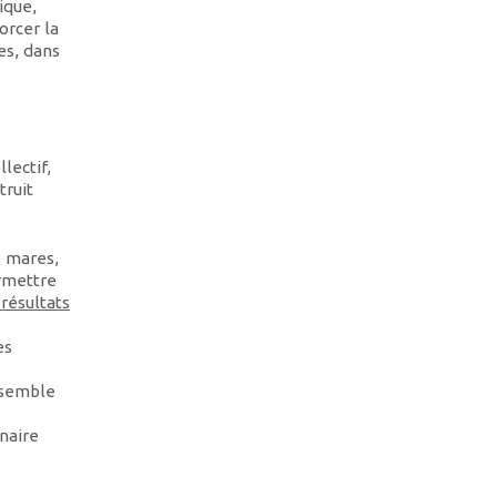
ique,
orcer la
es, dans
lectif,
truit
s mares,
ermettre
 résultats
es
nsemble
inaire