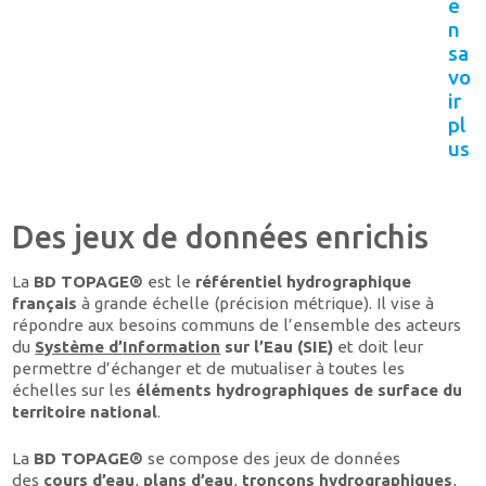
e
n
sa
vo
ir
pl
us
Des jeux de données enrichis
La
BD TOPAGE®
est le
référentiel hydrographique
français
à grande échelle (précision métrique). Il vise à
répondre aux besoins communs de l’ensemble des acteurs
du
Système d’
Information
sur l’Eau (SIE)
et doit leur
permettre d’échanger et de mutualiser à toutes les
échelles sur les
éléments hydrographiques de surface du
territoire national
.
La
BD TOPAGE®
se compose des jeux de données
des
cours d’eau
,
plans d’eau
,
tronçons hydrographiques
,