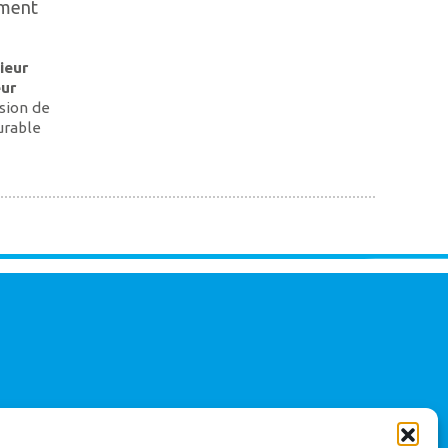
ement
ieur
eur
sion de
urable