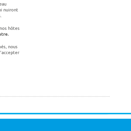
’eau
i nuiront
.
 nos hôtes
ntre.
nés, nous
d’accepter