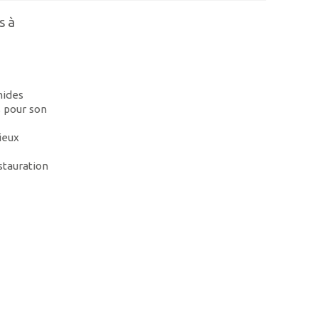
s à
mides
s pour son
ieux
stauration