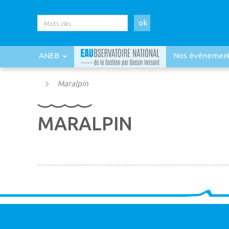
ok
ANEB
Nos événemen
Maralpin
MARALPIN