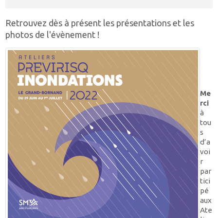
Retrouvez dès à présent les présentations et les
photos de l'évènement !
Me
rci
à
tou
s
d’a
voi
r
par
tici
pé
aux
Ate