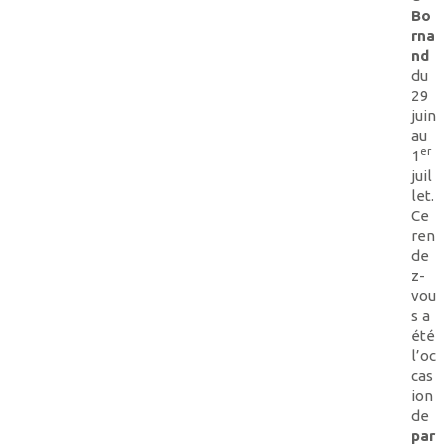
Bo
rna
nd
du
29
juin
au
er
1
juil
let.
Ce
ren
de
z-
vou
s a
été
l’oc
cas
ion
de
par