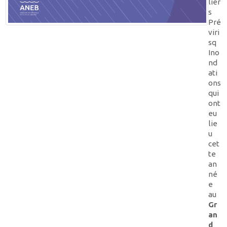
lier
s
Pré
viri
sq
Ino
nd
ati
ons
qui
ont
eu
lie
u
cet
te
an
né
e
au
Gr
an
d