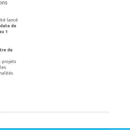
ions
été lancé
 date de
au 1
tre de
 projets
 les
nalités