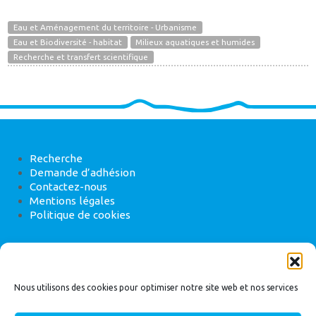
Eau et Aménagement du territoire - Urbanisme
Eau et Biodiversité - habitat
Milieux aquatiques et humides
Recherche et transfert scientifique
Recherche
Demande d’adhésion
Contactez-nous
Mentions légales
Politique de cookies
ANEB
22 rue de Madrid, 75008 Paris
Nous utilisons des cookies pour optimiser notre site web et nos services