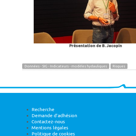
Présentation de B. Jacopin
Données - SIG - Indicateurs - modèles hydauliques
Risques
Recherche
Demande d’adhésion
Contactez-nous
Mentions légales
Politique de cookies