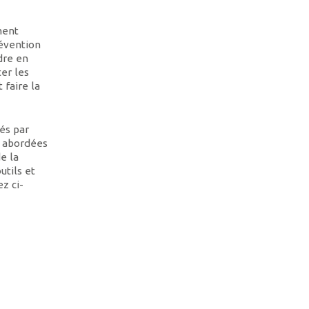
ment
révention
dre en
ter les
 faire la
és par
é abordées
e la
utils et
z ci-