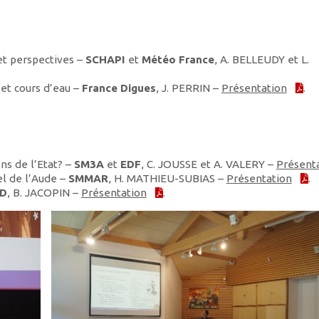
 et perspectives –
SCHAPI
et
Météo France
, A. BELLEUDY et L.
 et cours d’eau –
France Digues
, J. PERRIN –
Présentation
.
ns de l’Etat? –
SM3A
et
EDF
, C. JOUSSE et A. VALERY –
Présent
el de l’Aude –
SMMAR
, H. MATHIEU-SUBIAS –
Présentation
.
D
, B. JACOPIN –
Présentation
.