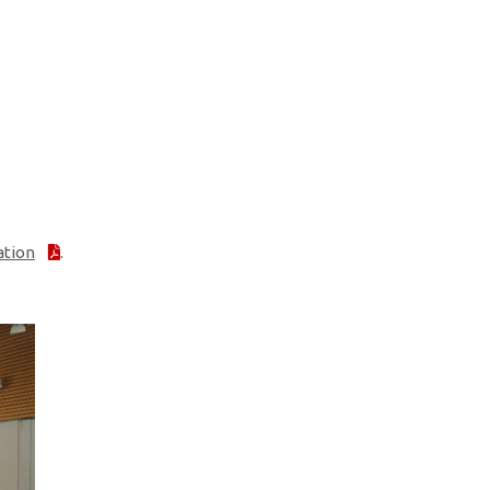
ation
.